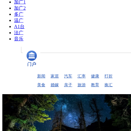
加广1
加广2
多广
温广
A1台
法广
音乐
新闻
家居
汽车
汇率
健康
打折
美食
婚嫁
亲子
旅游
教育
换汇