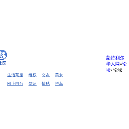
蒙特利尔
华人网
»
论
坛
›
论坛
生活茶座
维权
交友
美女
网上电台
签证
情感
拼车