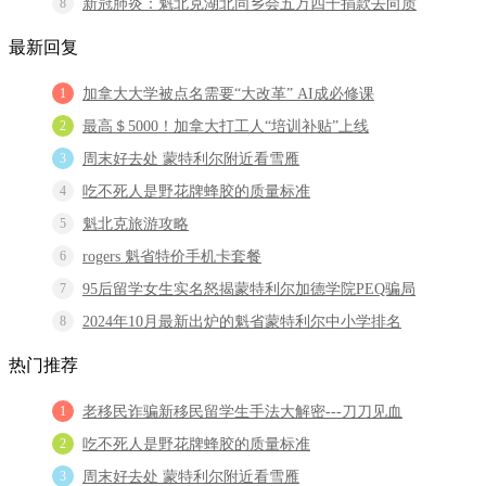
8
新冠肺炎：魁北克湖北同乡会五万四千捐款去向质
最新回复
1
加拿大大学被点名需要“大改革” AI成必修课
2
最高＄5000！加拿大打工人“培训补贴”上线
3
周末好去处 蒙特利尔附近看雪雁
4
吃不死人是野花牌蜂胶的质量标准
5
魁北克旅游攻略
6
rogers 魁省特价手机卡套餐
7
95后留学女生实名怒揭蒙特利尔加德学院PEQ骗局
8
2024年10月最新出炉的魁省蒙特利尔中小学排名
热门推荐
1
老移民诈骗新移民留学生手法大解密---刀刀见血
2
吃不死人是野花牌蜂胶的质量标准
3
周末好去处 蒙特利尔附近看雪雁