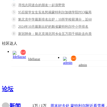
4
寻找志同道合的朋友一起浪野营
5
95后留学女生实名怒揭蒙特利尔加德学院PEQ骗局
6
魁北克中学最新排名出炉：10所学校获满分，近60
7
2024年10月最新出炉的魁省蒙特利尔中小学排名
8
新冠肺炎：魁北克湖北同乡会五万四千捐款去向质
社区达人
Lv1
Lv2
Idellazaz
admin
发帖:0
回复:18
积分:74
发帖:5
回复:5
积分:6
论坛
新闻
1万
/
1万
周末好去处 蒙特利尔附近看雪雁 ..