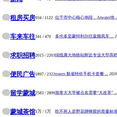
租房买房
位于市中心核心地段，Atwater地 ..
934
/ 1122
车来车往
多伦多至蒙特利尔往返顺风车 ...
2
341
/ 470
求职招聘
绿线康大地铁站附近专业大型高档 .
2015
/ 2203
便民广告
rogers 魁省特价手机卡套餐 ...
2026
1897
/ 2322
留学蒙城
加拿大大学被点名需要“大改革” ..
2583
/ 2899
蒙城茶馆
1万
/
1万
吃不死人是野花牌蜂胶的质量标准 .