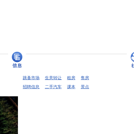
跳蚤市场
生意转让
租房
售房
招聘信息
二手汽车
课本
景点