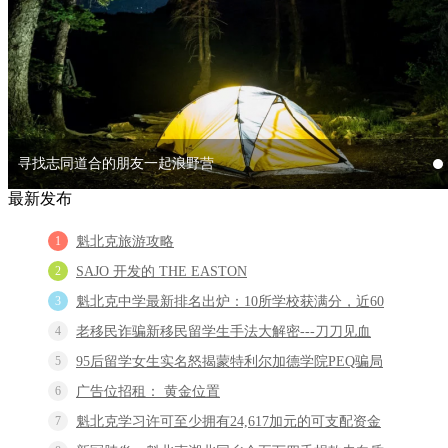
魁北克旅游攻略
SAJO 开发的 THE EASTON
魁北克中学最新排名出炉：10所学校获满分，近60所排名
95后留学女生实名怒揭蒙特利尔加德学院PEQ骗局！！
寻找志同道合的朋友一起浪野营
1
最新发布
1
魁北克旅游攻略
2
SAJO 开发的 THE EASTON
3
魁北克中学最新排名出炉：10所学校获满分，近60
4
老移民诈骗新移民留学生手法大解密---刀刀见血
5
95后留学女生实名怒揭蒙特利尔加德学院PEQ骗局
6
广告位招租： 黄金位置
7
魁北克学习许可至少拥有24,617加元的可支配资金