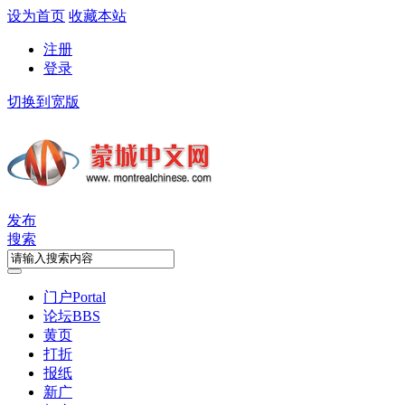
设为首页
收藏本站
注册
登录
切换到宽版
发布
搜索
门户
Portal
论坛
BBS
黄页
打折
报纸
新广