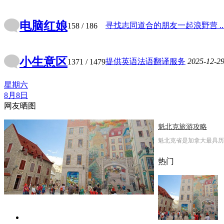
电脑红娘
寻找志同道合的朋友一起浪野营 ..
158
/ 186
小生意区
提供英语法语翻译服务
2025-12-2
1371
/ 1479
星期六
8月8日
网友晒图
魁北克旅游攻略
魁北克省是加拿大最具历
热门