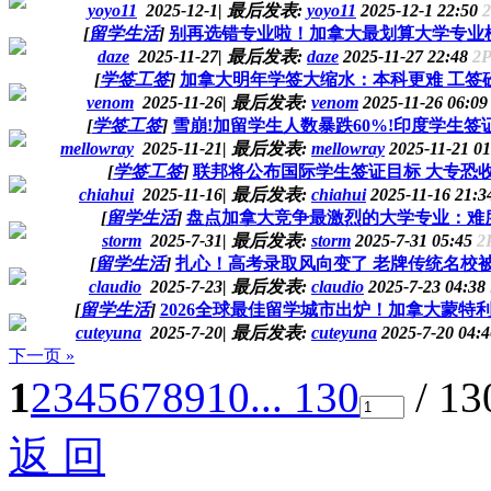
yoyo11
2025-12-1
|
最后发表:
yoyo11
2025-12-1 22:50
[
留学生活
]
别再选错专业啦！加拿大最划算大学专业
daze
2025-11-27
|
最后发表:
daze
2025-11-27 22:48
2P
[
学签工签
]
加拿大明年学签大缩水：本科更难 工签砍
venom
2025-11-26
|
最后发表:
venom
2025-11-26 06:0
[
学签工签
]
雪崩!加留学生人数暴跌60%!印度学生签
mellowray
2025-11-21
|
最后发表:
mellowray
2025-11-21 0
[
学签工签
]
联邦将公布国际学生签证目标 大专恐
chiahui
2025-11-16
|
最后发表:
chiahui
2025-11-16 21:
[
留学生活
]
盘点加拿大竞争最激烈的大学专业：难
storm
2025-7-31
|
最后发表:
storm
2025-7-31 05:45
2
[
留学生活
]
扎心！高考录取风向变了 老牌传统名校
claudio
2025-7-23
|
最后发表:
claudio
2025-7-23 04:38
[
留学生活
]
2026全球最佳留学城市出炉！加拿大蒙特
cuteyuna
2025-7-20
|
最后发表:
cuteyuna
2025-7-20 04:
下一页 »
1
2
3
4
5
6
7
8
9
10
... 130
/ 1
返 回