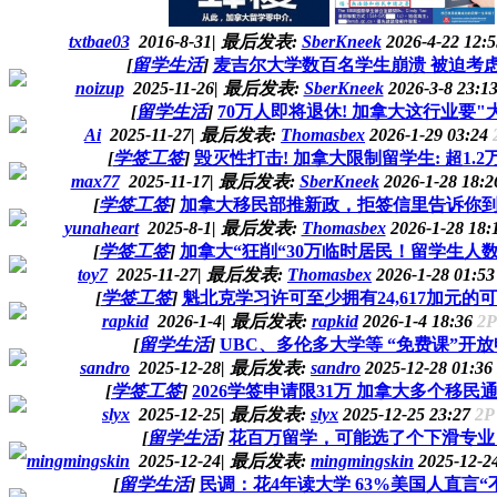
txtbae03
2016-8-31
|
最后发表:
SberKneek
2026-4-22 12:
[
留学生活
]
麦吉尔大学数百名学生崩溃 被迫考
noizup
2025-11-26
|
最后发表:
SberKneek
2026-3-8 23:1
[
留学生活
]
70万人即将退休! 加拿大这行业要"
Ai
2025-11-27
|
最后发表:
Thomasbex
2026-1-29 03:24
[
学签工签
]
毁灭性打击! 加拿大限制留学生: 超1.
max77
2025-11-17
|
最后发表:
SberKneek
2026-1-28 18:
[
学签工签
]
加拿大移民部推新政，拒签信里告诉你
yunaheart
2025-8-1
|
最后发表:
Thomasbex
2026-1-28 18:
[
学签工签
]
加拿大“狂削“30万临时居民！留学生人数
toy7
2025-11-27
|
最后发表:
Thomasbex
2026-1-28 01:5
[
学签工签
]
魁北克学习许可至少拥有24,617加元的
rapkid
2026-1-4
|
最后发表:
rapkid
2026-1-4 18:36
2P
[
留学生活
]
UBC、多伦多大学等 “免费课”开
sandro
2025-12-28
|
最后发表:
sandro
2025-12-28 01:36
[
学签工签
]
2026学签申请限31万 加拿大多个移民
slyx
2025-12-25
|
最后发表:
slyx
2025-12-25 23:27
2P
[
留学生活
]
花百万留学，可能选了个下滑专业
mingmingskin
2025-12-24
|
最后发表:
mingmingskin
2025-12-2
[
留学生活
]
民调：花4年读大学 63%美国人直言“