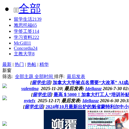
全部
留学生活
2139
雅思托福
65
学签工签
114
学习资料
222
McGill
11
Concordia
24
主教大学
8
最新
|
热门
|
热帖
|
精华
新窗
筛选:
全部主题
全部时间
排序:
最后发表
[
留学生活
]
加拿大大学被点名需要“大改革” AI
valentina
2025-11-20
|
最后发表:
Idellazaz
2026-7-30 02
[
留学生活
]
最高＄5000！加拿大打工人“培训补
nytefx
2025-12-17
|
最后发表:
Idellazaz
2026-6-30 20:
[
留学生活
]
2024年10月最新出炉的魁省蒙特利尔中