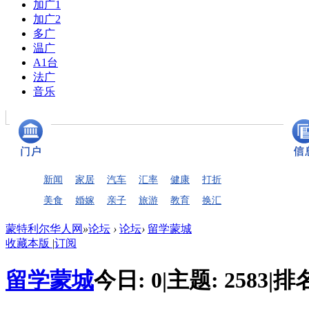
加广1
加广2
多广
温广
A1台
法广
音乐
新闻
家居
汽车
汇率
健康
打折
美食
婚嫁
亲子
旅游
教育
换汇
蒙特利尔华人网
»
论坛
›
论坛
›
留学蒙城
收藏本版
|
订阅
留学蒙城
今日:
0
|
主题:
2583
|
排