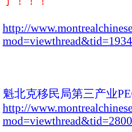
了！！！
http://www.montrealchines
mod=viewthread&tid=193
魁北克移民局第三产业PE
http://www.montrealchines
mod=viewthread&tid=280