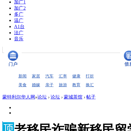
加广1
加广2
多广
温广
A1台
法广
音乐
新闻
家居
汽车
汇率
健康
打折
美食
婚嫁
亲子
旅游
教育
换汇
蒙特利尔华人网
»
论坛
›
论坛
›
蒙城茶馆
›
帖子
老移民诈骗新移民留学