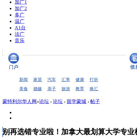
加广1
加广2
多广
温广
A1台
法广
音乐
新闻
家居
汽车
汇率
健康
打折
美食
婚嫁
亲子
旅游
教育
换汇
蒙特利尔华人网
»
论坛
›
论坛
›
留学蒙城
›
帖子
别再选错专业啦！加拿大最划算大学专业