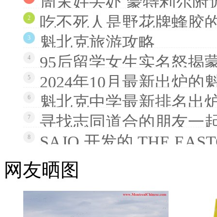
周末好去处 蒙特利尔附
吃不死人是野花牌蜂胶
2
魁北克旅游攻略
3
95后留学女生实名怒揭
4
2024年10月最新出炉
5
魁北克中学最新排名出炉
6
寻找志同道合的朋友一
7
SAJO 开发的 THE EAS
8
网友晒图