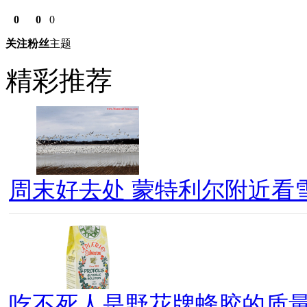
0
0
0
关注
粉丝
主题
精彩推荐
周末好去处 蒙特利尔附近看
吃不死人是野花牌蜂胶的质