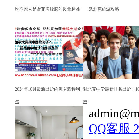
吃不死人是野花牌蜂胶的质量标准
魁北克旅游攻略
2024年10月最新出炉的魁省蒙特利
魁北克中学最新排名出炉：1
尔
校
admin@mo
QQ客服 22