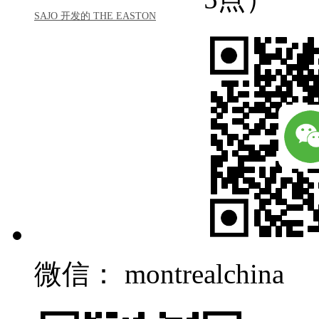
SAJO 开发的 THE EASTON
微信： montrealchina