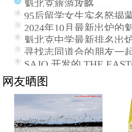
魁北克旅游攻略
3
95后留学女生实名怒揭
4
2024年10月最新出炉
5
魁北克中学最新排名出炉
6
寻找志同道合的朋友一
7
SAJO 开发的 THE EAS
8
网友晒图