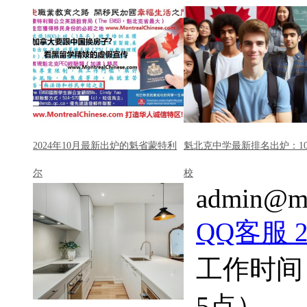
2024年10月最新出炉的魁省蒙特利
魁北克中学最新排名出炉：1
尔
校
admin@mo
QQ客服 22
工作时间
5点）