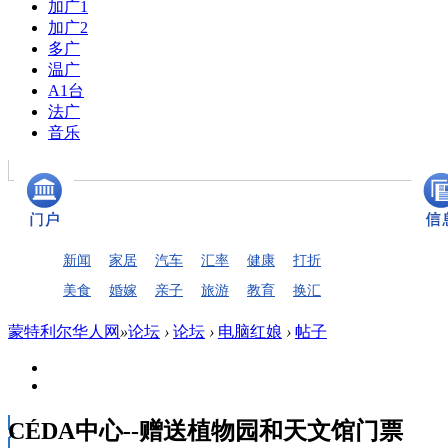
加广1
加广2
多广
温广
A1台
法广
音乐
新闻
家居
汽车
汇率
健康
打折
美食
婚嫁
亲子
旅游
教育
换汇
蒙特利尔华人网
»
论坛
›
论坛
›
电脑红娘
›
帖子
CÉDA中心--赠送植物园和天文馆门票