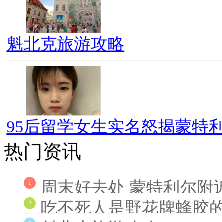
魁北克旅游攻略
95后留学女生实名怒揭蒙特利
热门资讯
周末好去处 蒙特利尔附
1
吃不死人是野花牌蜂胶
2