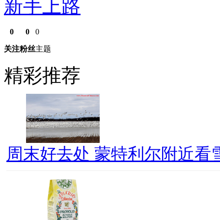
新手上路
0
0
0
关注
粉丝
主题
精彩推荐
周末好去处 蒙特利尔附近看