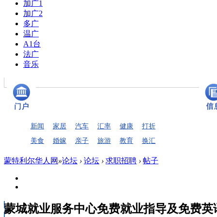
加广1
加广2
多广
温广
A1台
法广
音乐
新闻
家居
汽车
汇率
健康
打折
美食
婚嫁
亲子
旅游
教育
换汇
蒙特利尔华人网
»
论坛
›
论坛
›
求职招聘
›
帖子
蒙城就业服务中心免费就业指导及免费英