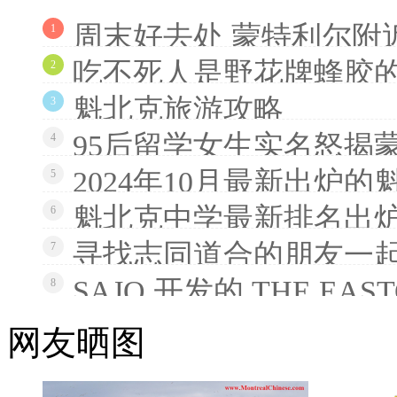
周末好去处 蒙特利尔附
1
吃不死人是野花牌蜂胶
2
魁北克旅游攻略
3
95后留学女生实名怒揭
4
2024年10月最新出炉
5
魁北克中学最新排名出炉
6
寻找志同道合的朋友一
7
SAJO 开发的 THE EAS
8
网友晒图