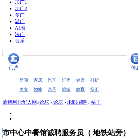
加广1
加广2
多广
温广
A1台
法广
音乐
新闻
家居
汽车
汇率
健康
打折
美食
婚嫁
亲子
旅游
教育
换汇
蒙特利尔华人网
»
论坛
›
论坛
›
求职招聘
›
帖子
市中心中餐馆诚聘服务员（ 地铁站旁）