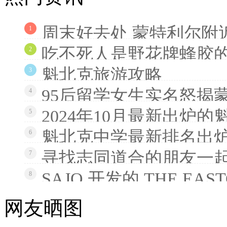
周末好去处 蒙特利尔附
1
吃不死人是野花牌蜂胶
2
魁北克旅游攻略
3
95后留学女生实名怒揭
4
2024年10月最新出炉
5
魁北克中学最新排名出炉
6
寻找志同道合的朋友一
7
SAJO 开发的 THE EAS
8
网友晒图