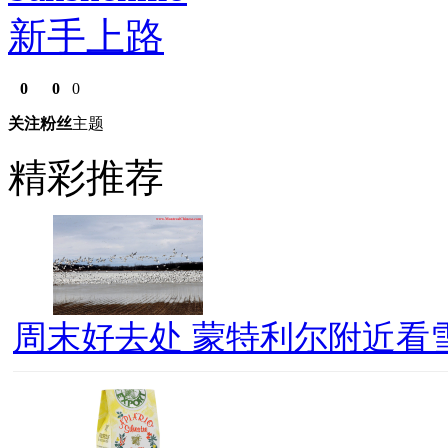
新手上路
0
0
0
关注
粉丝
主题
精彩推荐
周末好去处 蒙特利尔附近看