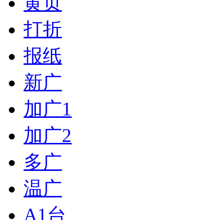
黄页
打折
报纸
新广
加广1
加广2
多广
温广
A1台