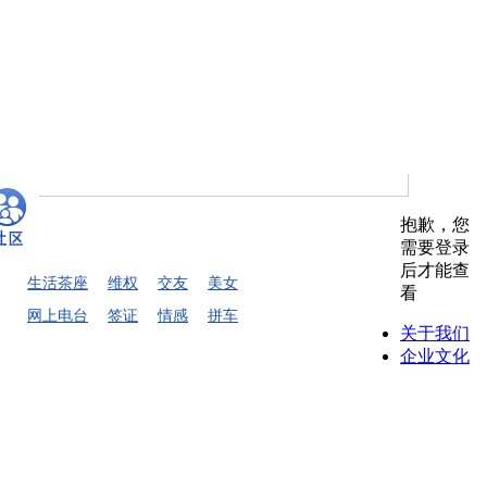
抱歉，您
需要登录
后才能查
生活茶座
维权
交友
美女
看
网上电台
签证
情感
拼车
关于我们
企业文化