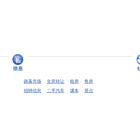
跳蚤市场
生意转让
租房
售房
招聘信息
二手汽车
课本
景点