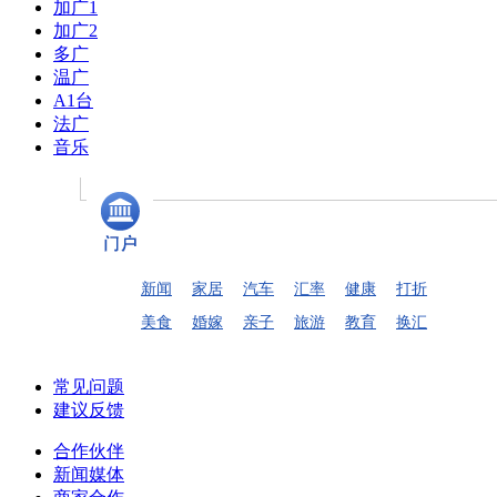
加广1
加广2
多广
温广
A1台
法广
音乐
新闻
家居
汽车
汇率
健康
打折
美食
婚嫁
亲子
旅游
教育
换汇
常见问题
建议反馈
合作伙伴
新闻媒体