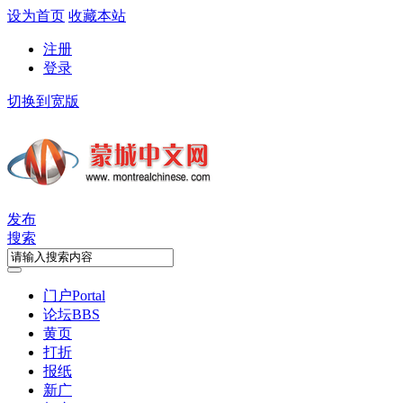
设为首页
收藏本站
注册
登录
切换到宽版
发布
搜索
门户
Portal
论坛
BBS
黄页
打折
报纸
新广