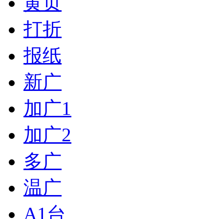
黄页
打折
报纸
新广
加广1
加广2
多广
温广
A1台