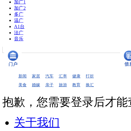
加广1
加广2
多广
温广
A1台
法广
音乐
新闻
家居
汽车
汇率
健康
打折
美食
婚嫁
亲子
旅游
教育
换汇
抱歉，您需要登录后才能
关于我们