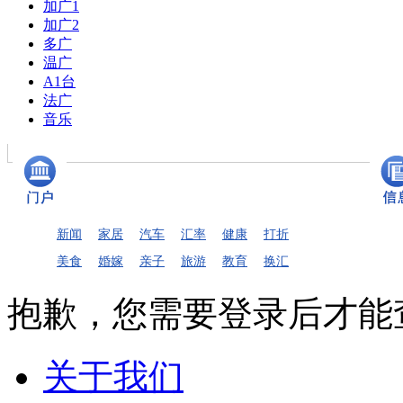
加广1
加广2
多广
温广
A1台
法广
音乐
新闻
家居
汽车
汇率
健康
打折
美食
婚嫁
亲子
旅游
教育
换汇
抱歉，您需要登录后才能
关于我们