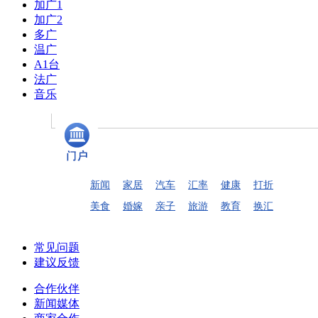
加广1
加广2
多广
温广
A1台
法广
音乐
新闻
家居
汽车
汇率
健康
打折
美食
婚嫁
亲子
旅游
教育
换汇
常见问题
建议反馈
合作伙伴
新闻媒体