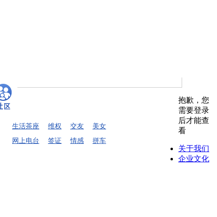
抱歉，您
需要登录
后才能查
生活茶座
维权
交友
美女
看
网上电台
签证
情感
拼车
关于我们
企业文化