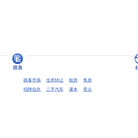
跳蚤市场
生意转让
租房
售房
招聘信息
二手汽车
课本
景点