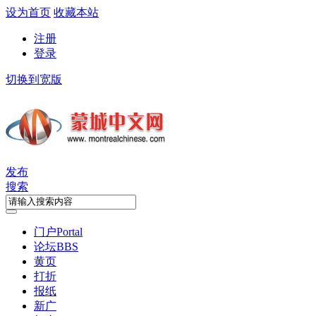
设为首页
收藏本站
注册
登录
切换到宽版
发布
搜索
门户
Portal
论坛
BBS
黄页
打折
报纸
新广