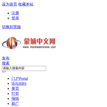
设为首页
收藏本站
注册
登录
切换到宽版
发布
搜索
门户
Portal
论坛
BBS
黄页
打折
报纸
新广