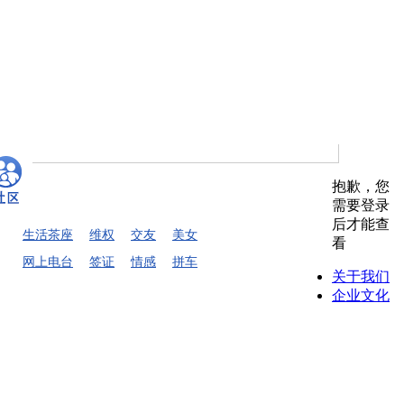
抱歉，您
需要登录
后才能查
生活茶座
维权
交友
美女
看
网上电台
签证
情感
拼车
关于我们
企业文化