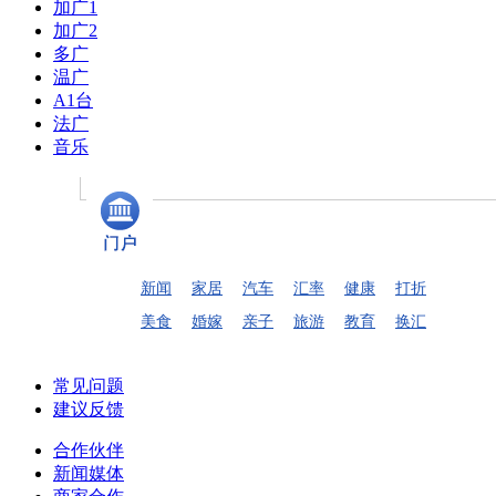
加广1
加广2
多广
温广
A1台
法广
音乐
新闻
家居
汽车
汇率
健康
打折
美食
婚嫁
亲子
旅游
教育
换汇
常见问题
建议反馈
合作伙伴
新闻媒体