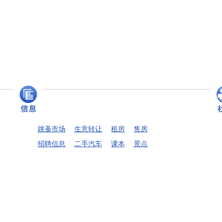
跳蚤市场
生意转让
租房
售房
招聘信息
二手汽车
课本
景点