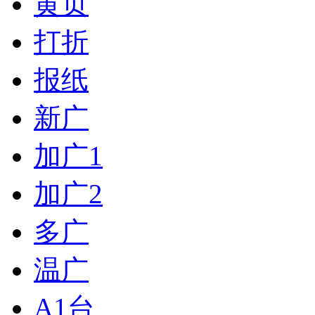
黄页
打折
报纸
新广
加广1
加广2
多广
温广
A1台