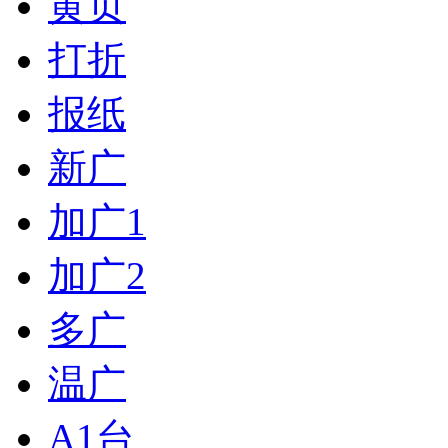
黄页
打折
报纸
新广
加广1
加广2
多广
温广
A1台