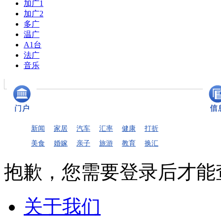
加广1
加广2
多广
温广
A1台
法广
音乐
新闻
家居
汽车
汇率
健康
打折
美食
婚嫁
亲子
旅游
教育
换汇
抱歉，您需要登录后才能
关于我们