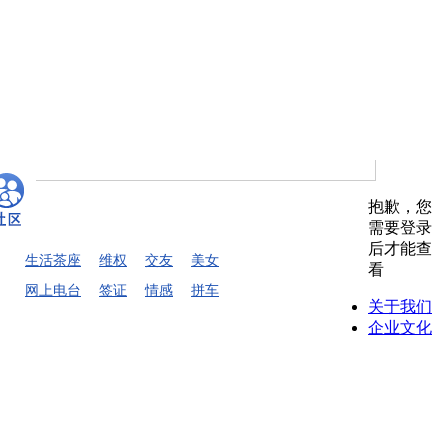
抱歉，您
需要登录
后才能查
生活茶座
维权
交友
美女
看
网上电台
签证
情感
拼车
关于我们
企业文化