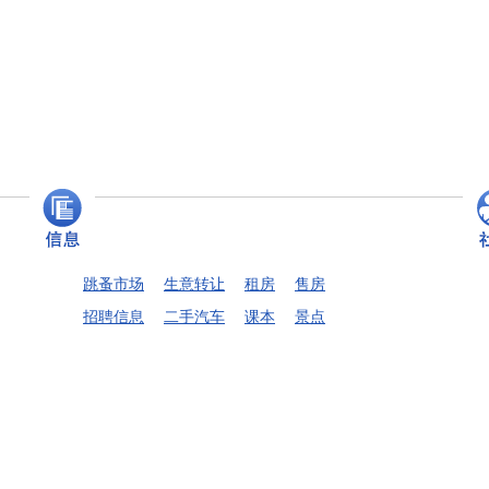
跳蚤市场
生意转让
租房
售房
招聘信息
二手汽车
课本
景点