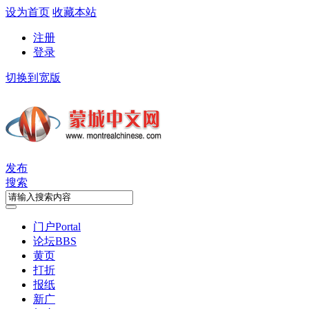
设为首页
收藏本站
注册
登录
切换到宽版
发布
搜索
门户
Portal
论坛
BBS
黄页
打折
报纸
新广