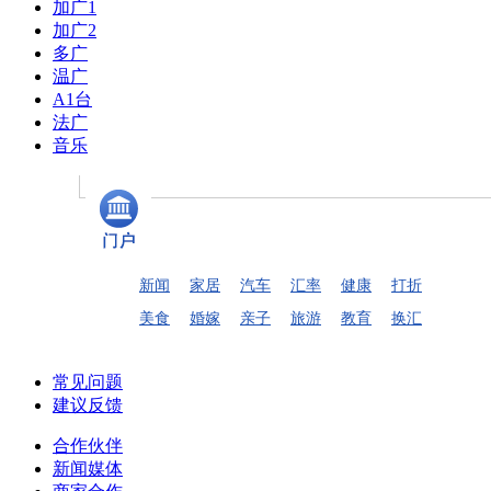
加广1
加广2
多广
温广
A1台
法广
音乐
新闻
家居
汽车
汇率
健康
打折
美食
婚嫁
亲子
旅游
教育
换汇
常见问题
建议反馈
合作伙伴
新闻媒体