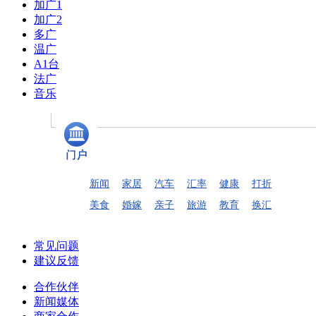
加广1
加广2
多广
温广
A1台
法广
音乐
新闻
家居
汽车
汇率
健康
打折
美食
婚嫁
亲子
旅游
教育
换汇
常见问题
建议反馈
合作伙伴
新闻媒体