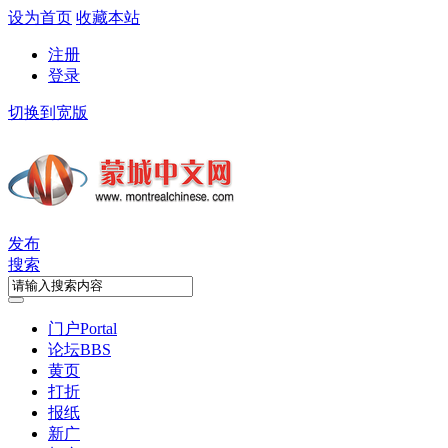
设为首页
收藏本站
注册
登录
切换到宽版
发布
搜索
门户
Portal
论坛
BBS
黄页
打折
报纸
新广