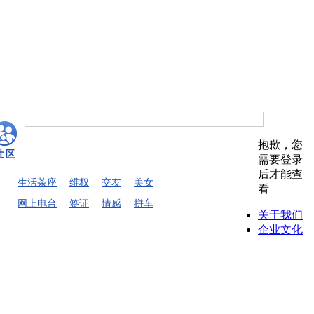
抱歉，您
需要登录
后才能查
生活茶座
维权
交友
美女
看
网上电台
签证
情感
拼车
关于我们
企业文化