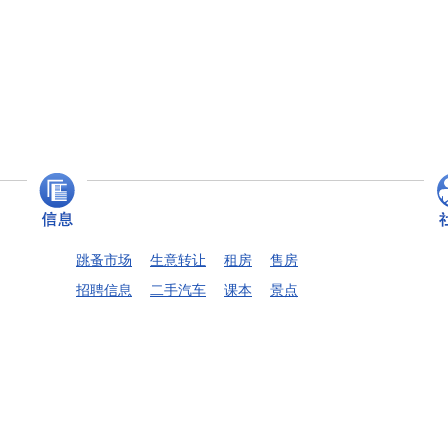
跳蚤市场
生意转让
租房
售房
招聘信息
二手汽车
课本
景点