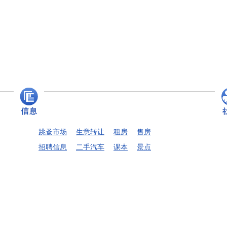
跳蚤市场
生意转让
租房
售房
招聘信息
二手汽车
课本
景点