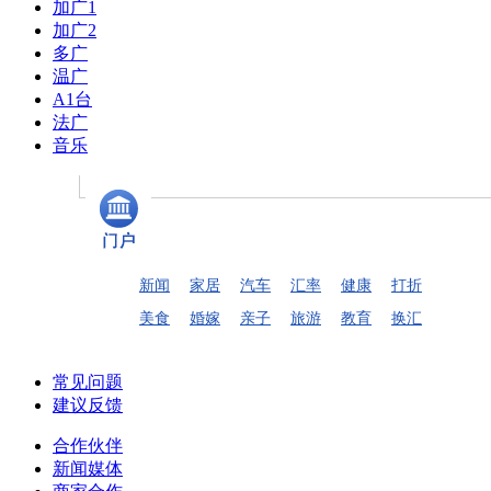
加广1
加广2
多广
温广
A1台
法广
音乐
新闻
家居
汽车
汇率
健康
打折
美食
婚嫁
亲子
旅游
教育
换汇
常见问题
建议反馈
合作伙伴
新闻媒体