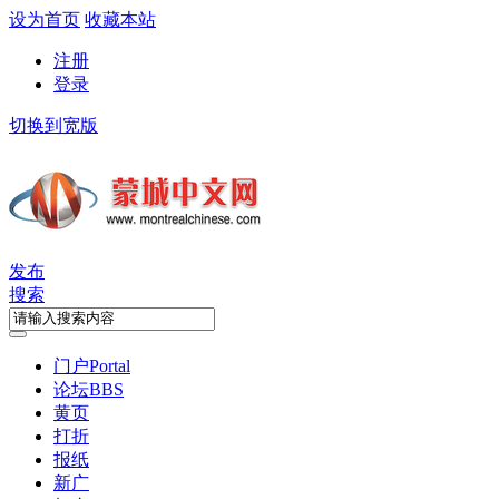
设为首页
收藏本站
注册
登录
切换到宽版
发布
搜索
门户
Portal
论坛
BBS
黄页
打折
报纸
新广