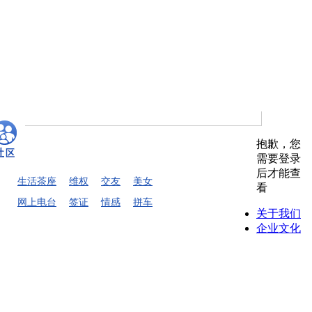
抱歉，您
需要登录
后才能查
生活茶座
维权
交友
美女
看
网上电台
签证
情感
拼车
关于我们
企业文化