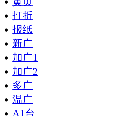
黄页
打折
报纸
新广
加广1
加广2
多广
温广
A1台