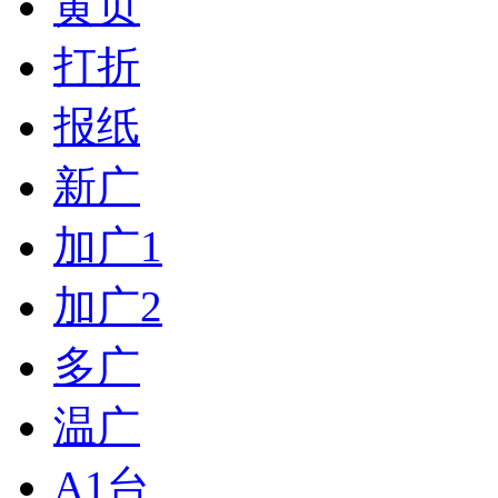
黄页
打折
报纸
新广
加广1
加广2
多广
温广
A1台