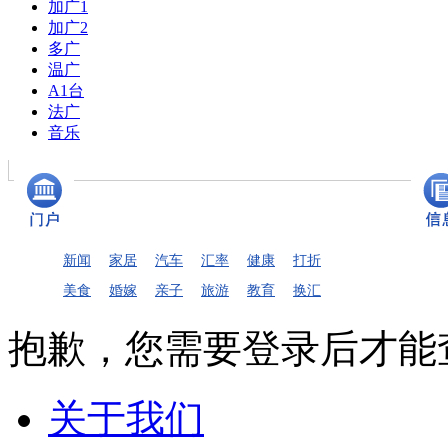
加广1
加广2
多广
温广
A1台
法广
音乐
新闻
家居
汽车
汇率
健康
打折
美食
婚嫁
亲子
旅游
教育
换汇
抱歉，您需要登录后才能
关于我们