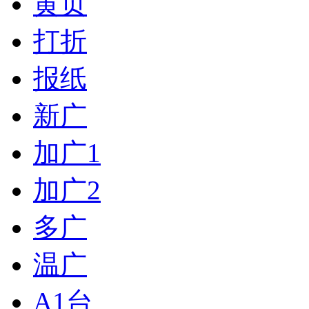
黄页
打折
报纸
新广
加广1
加广2
多广
温广
A1台