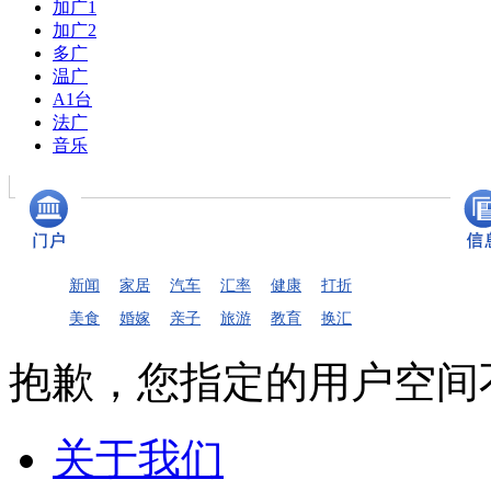
加广1
加广2
多广
温广
A1台
法广
音乐
新闻
家居
汽车
汇率
健康
打折
美食
婚嫁
亲子
旅游
教育
换汇
抱歉，您指定的用户空间
关于我们