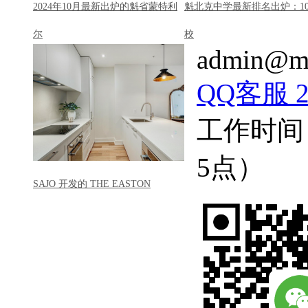
2024年10月最新出炉的魁省蒙特利
魁北克中学最新排名出炉：1
尔
校
admin@mo
QQ客服 22
工作时间
5点）
SAJO 开发的 THE EASTON