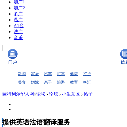
加广1
加广2
多广
温广
A1台
法广
音乐
新闻
家居
汽车
汇率
健康
打折
美食
婚嫁
亲子
旅游
教育
换汇
蒙特利尔华人网
»
论坛
›
论坛
›
小生意区
›
帖子
提供英语法语翻译服务