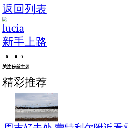
返回列表
lucia
新手上路
0
0
0
关注
粉丝
主题
精彩推荐
周末好去处 蒙特利尔附近看