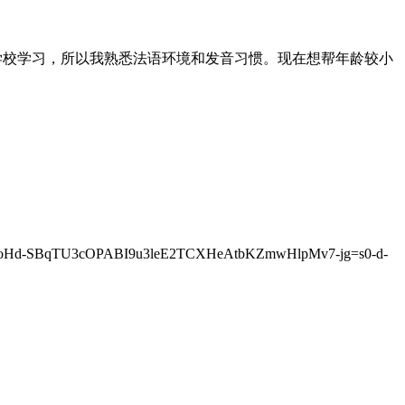
es 学校学习，所以我熟悉法语环境和发音习惯。现在想帮年龄较小
oHd-SBqTU3cOPABI9u3leE2TCXHeAtbKZmwHlpMv7-jg=s0-d-