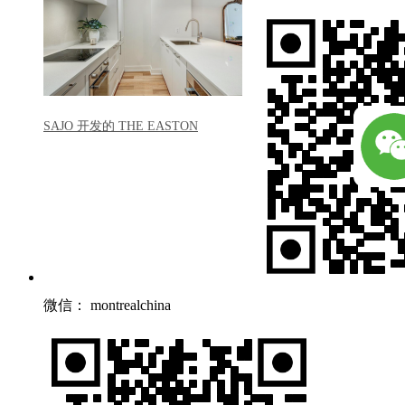
SAJO 开发的 THE EASTON
微信： montrealchina