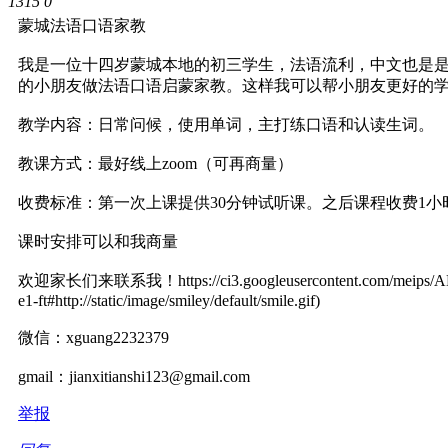
1315
0
蒙城法语口语家教
我是一位十四岁蒙城本地的初三学生，法语流利，中文也是是我的母
的小朋友做法语口语启蒙家教。这样我可以帮小朋友更好的
教学内容：日常问候，使用单词，主打练口语和认读生词。
教课方式：最好线上zoom（可再商量）
收费标准：第一次上课提供30分钟试听课。之后课程收费1小
课时安排可以和我商量
欢迎家长们来联系我！https://ci3.googleusercontent.com/meips
e1-ft#http://static/image/smiley/default/smile.gif)
微信：xguang2232379
gmail：jianxitianshi123@gmail.com
举报