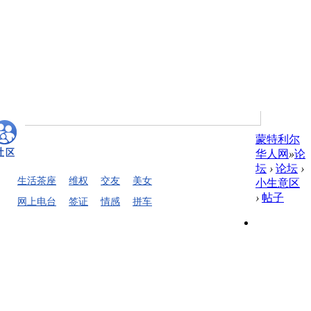
蒙特利尔
华人网
»
论
坛
›
论坛
›
生活茶座
维权
交友
美女
小生意区
›
帖子
网上电台
签证
情感
拼车