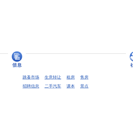
跳蚤市场
生意转让
租房
售房
招聘信息
二手汽车
课本
景点