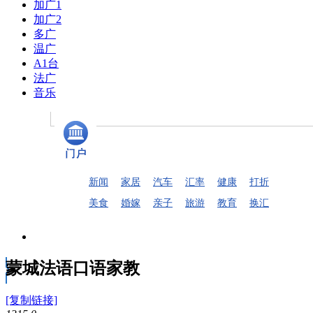
加广1
加广2
多广
温广
A1台
法广
音乐
新闻
家居
汽车
汇率
健康
打折
美食
婚嫁
亲子
旅游
教育
换汇
蒙城法语口语家教
[复制链接]