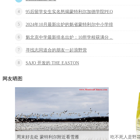
4
95后留学女生实名怒揭蒙特利尔加德学院PEQ
5
2024年10月最新出炉的魁省蒙特利尔中小学排
6
魁北克中学最新排名出炉：10所学校获满分，
7
寻找志同道合的朋友一起浪野营
8
SAJO 开发的 THE EASTON
网友晒图
周末好去处 蒙特利尔附近看雪雁
吃不死人是野