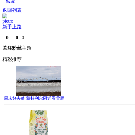
回复
返回列表
pietro
新手上路
0
0
0
关注
粉丝
主题
精彩推荐
周末好去处 蒙特利尔附近看雪雁