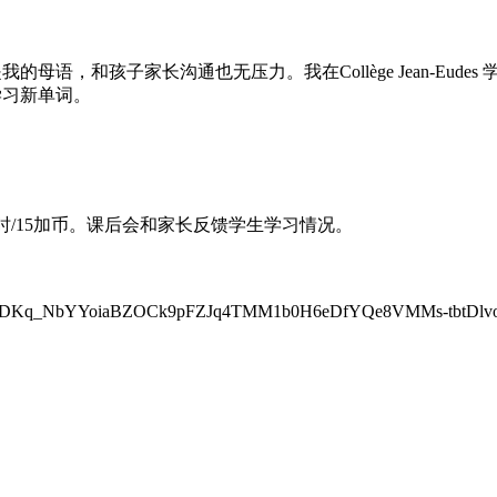
语，和孩子家长沟通也无压力。我在Collège Jean-Eud
学习新单词。
时/15加币。课后会和家长反馈学生学习情况。
/ADKq_NbYYoiaBZOCk9pFZJq4TMM1b0H6eDfYQe8VMMs-tbtDlv