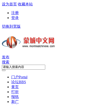
设为首页
收藏本站
注册
登录
切换到宽版
发布
搜索
门户
Portal
论坛
BBS
黄页
打折
报纸
新广