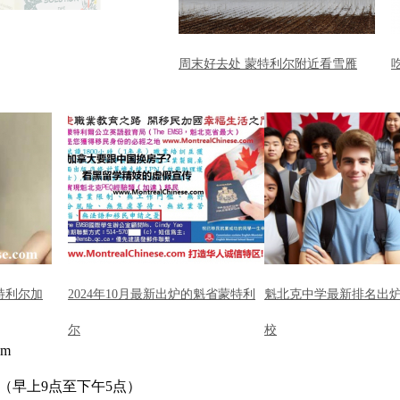
周末好去处 蒙特利尔附近看雪雁
特利尔加
2024年10月最新出炉的魁省蒙特利
魁北克中学最新排名出炉
尔
校
om
（早上9点至下午5点）