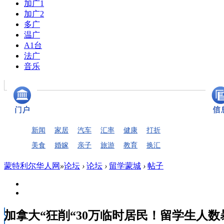
加广1
加广2
多广
温广
A1台
法广
音乐
新闻
家居
汽车
汇率
健康
打折
美食
婚嫁
亲子
旅游
教育
换汇
蒙特利尔华人网
»
论坛
›
论坛
›
留学蒙城
›
帖子
加拿大“狂削“30万临时居民！留学生人数