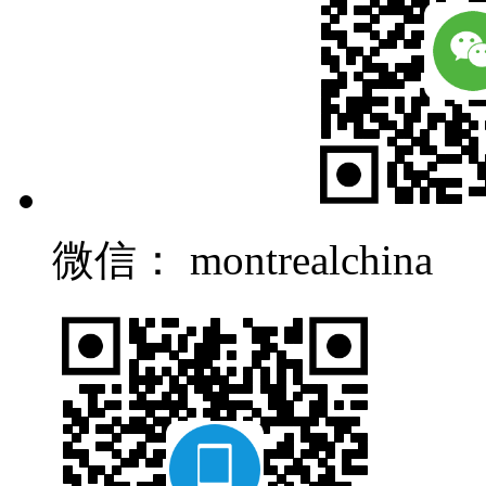
微信： montrealchina