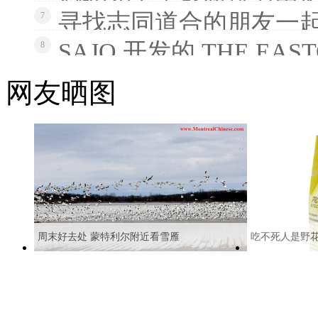
寻找志同道合的朋友一
7
SAJO 开发的 THE EAS
8
网友晒图
周末好去处 蒙特利尔附近看雪雁
吃不死人是野