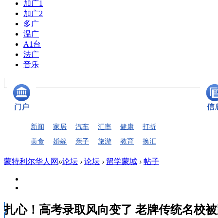
加广1
加广2
多广
温广
A1台
法广
音乐
新闻
家居
汽车
汇率
健康
打折
美食
婚嫁
亲子
旅游
教育
换汇
蒙特利尔华人网
»
论坛
›
论坛
›
留学蒙城
›
帖子
扎心！高考录取风向变了 老牌传统名校