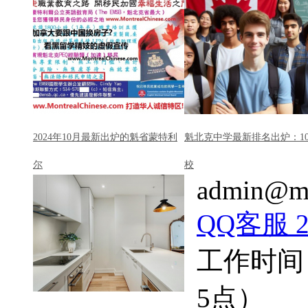
2024年10月最新出炉的魁省蒙特利
魁北克中学最新排名出炉：1
尔
校
admin@mo
QQ客服 22
工作时间
5点）