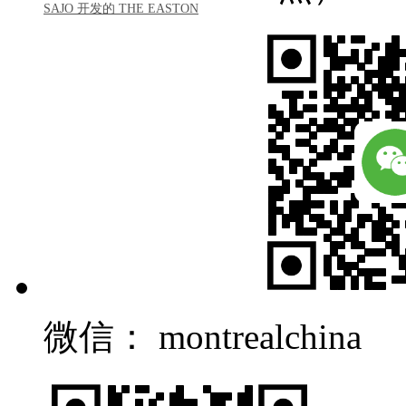
SAJO 开发的 THE EASTON
微信： montrealchina