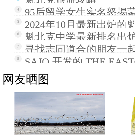
95后留学女生实名怒揭
4
2024年10月最新出炉
5
魁北克中学最新排名出炉
6
寻找志同道合的朋友一
7
SAJO 开发的 THE EAS
8
网友晒图