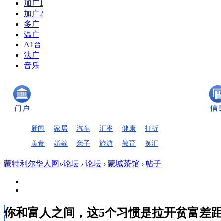
加广1
加广2
多广
温广
A1台
法广
音乐
新闻
家居
汽车
汇率
健康
打折
美食
婚嫁
亲子
旅游
教育
换汇
蒙特利尔华人网
»
论坛
›
论坛
›
蒙城茶馆
›
帖子
你和富人之间，这5个习惯是拉开贫富差