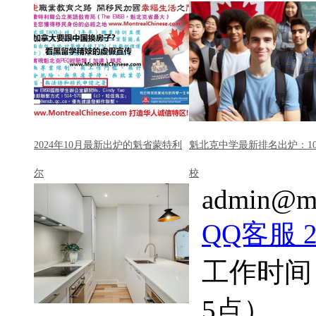
2024年10月最新出炉的魁省蒙特利
魁北克中学最新排名出炉：1
尔
校
admin@mo
QQ客服 22
工作时间
5点）