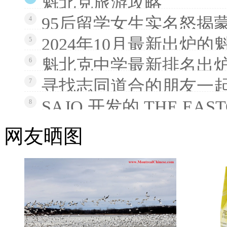
魁北克旅游攻略
95后留学女生实名怒揭
4
2024年10月最新出炉
5
魁北克中学最新排名出炉
6
寻找志同道合的朋友一
7
SAJO 开发的 THE EAS
8
网友晒图