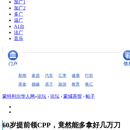
加广1
加广2
多广
温广
A1台
法广
音乐
新闻
家居
汽车
汇率
健康
打折
美食
婚嫁
亲子
旅游
教育
换汇
蒙特利尔华人网
»
论坛
›
论坛
›
蒙城茶馆
›
帖子
60岁提前领CPP，竟然能多拿好几万刀