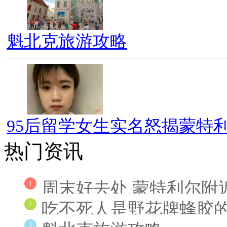
魁北克旅游攻略
95后留学女生实名怒揭蒙特利
热门资讯
周末好去处 蒙特利尔附
1
吃不死人是野花牌蜂胶
2
3