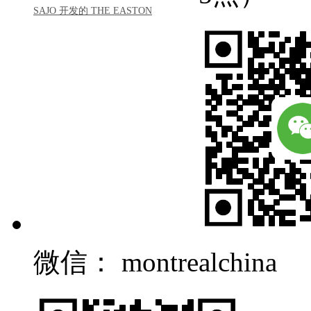
SAJO 开发的 THE EASTON
微信： montrealchina