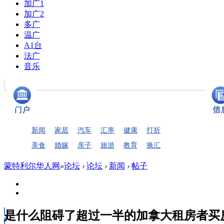
加广1
加广2
多广
温广
A1台
法广
音乐
新闻
家居
汽车
汇率
健康
打折
美食
婚嫁
亲子
旅游
教育
换汇
蒙特利尔华人网
»
论坛
›
论坛
›
新闻
›
帖子
是什么阻碍了超过一半的加拿大租房者买