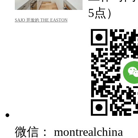
5点）
SAJO 开发的 THE EASTON
微信： montrealchina