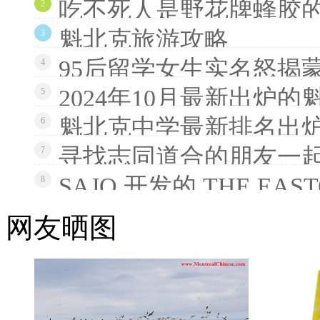
吃不死人是野花牌蜂胶
2
魁北克旅游攻略
3
95后留学女生实名怒揭
4
2024年10月最新出炉
5
魁北克中学最新排名出炉
6
寻找志同道合的朋友一
7
SAJO 开发的 THE EAS
8
网友晒图