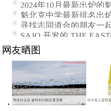
2024年10月最新出炉
5
魁北克中学最新排名出炉
6
寻找志同道合的朋友一
7
SAJO 开发的 THE EAS
8
网友晒图
周末好去处 蒙特利尔附近看雪雁
吃不死人是野