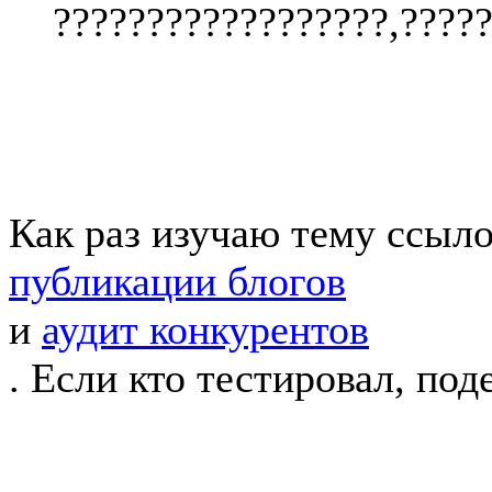
??????????????????,?????
Как раз изучаю тему ссыл
публикации блогов
и
аудит конкурентов
. Если кто тестировал, под