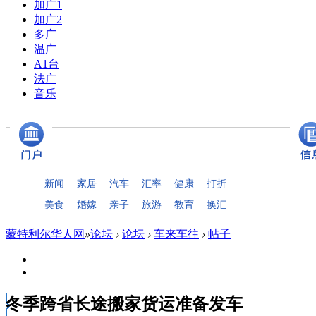
加广1
加广2
多广
温广
A1台
法广
音乐
新闻
家居
汽车
汇率
健康
打折
美食
婚嫁
亲子
旅游
教育
换汇
蒙特利尔华人网
»
论坛
›
论坛
›
车来车往
›
帖子
冬季跨省长途搬家货运准备发车