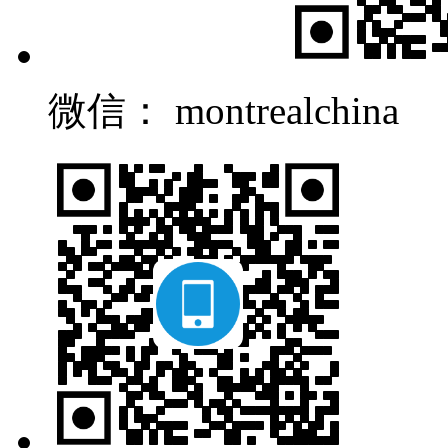
微信： montrealchina