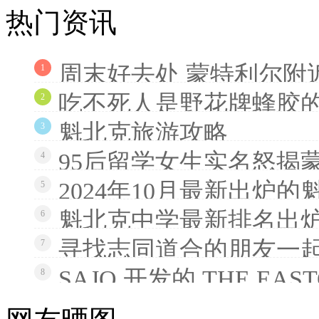
热门资讯
周末好去处 蒙特利尔附
1
吃不死人是野花牌蜂胶
2
魁北克旅游攻略
3
95后留学女生实名怒揭
4
2024年10月最新出炉
5
魁北克中学最新排名出炉
6
寻找志同道合的朋友一
7
SAJO 开发的 THE EAS
8