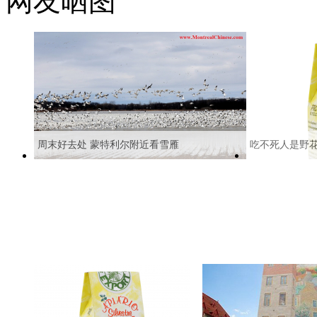
网友晒图
周末好去处 蒙特利尔附近看雪雁
吃不死人是野