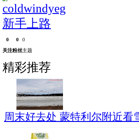
coldwindyeg
新手上路
0
0
0
关注
粉丝
主题
精彩推荐
周末好去处 蒙特利尔附近看