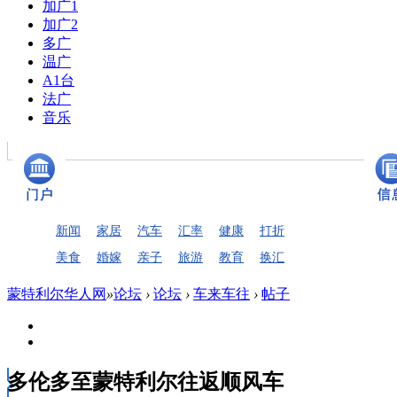
加广1
加广2
多广
温广
A1台
法广
音乐
新闻
家居
汽车
汇率
健康
打折
美食
婚嫁
亲子
旅游
教育
换汇
蒙特利尔华人网
»
论坛
›
论坛
›
车来车往
›
帖子
多伦多至蒙特利尔往返顺风车