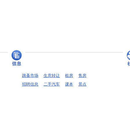
跳蚤市场
生意转让
租房
售房
招聘信息
二手汽车
课本
景点