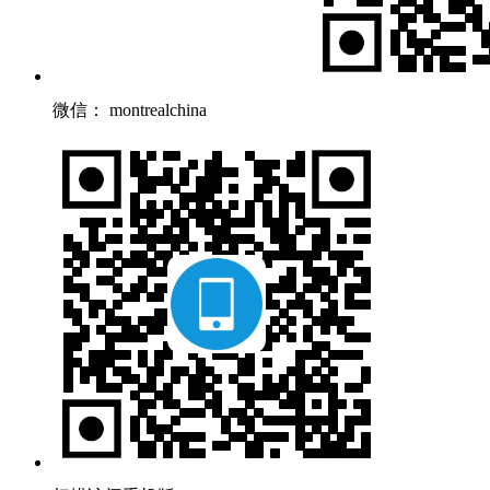
微信： montrealchina