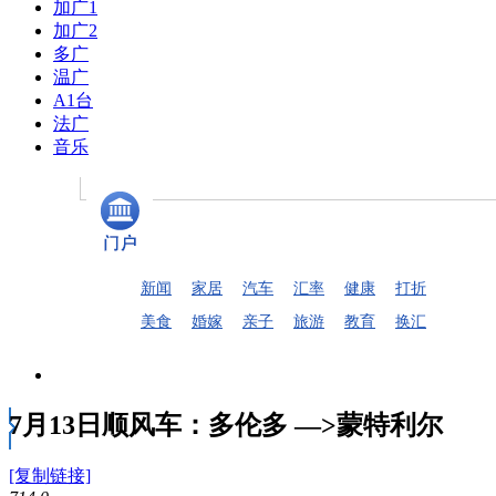
加广1
加广2
多广
温广
A1台
法广
音乐
新闻
家居
汽车
汇率
健康
打折
美食
婚嫁
亲子
旅游
教育
换汇
7月13日顺风车：多伦多 —>蒙特利尔
[复制链接]