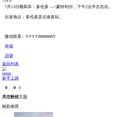
714
0
7月13日顺风车：多伦多 —>蒙特利尔，下午2点半左右出。
出发地点：多伦多及沿途各站。
微信联系：YYYY8888888Y
举报
回复
返回列表
jamix
新手上路
0
0
0
关注
粉丝
主题
精彩推荐