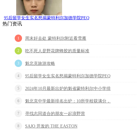
95后留学女生实名怒揭蒙特利尔加德学院PEQ
热门资讯
1
周末好去处 蒙特利尔附近看雪雁
2
吃不死人是野花牌蜂胶的质量标准
3
魁北克旅游攻略
4
95后留学女生实名怒揭蒙特利尔加德学院PEQ
5
2024年10月最新出炉的魁省蒙特利尔中小学排
6
魁北克中学最新排名出炉：10所学校获满分，
7
寻找志同道合的朋友一起浪野营
8
SAJO 开发的 THE EASTON