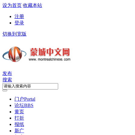
设为首页
收藏本站
注册
登录
切换到宽版
发布
搜索
门户
Portal
论坛
BBS
黄页
打折
报纸
新广