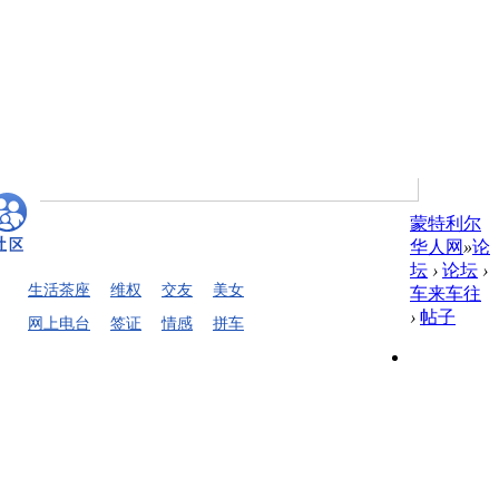
蒙特利尔
华人网
»
论
坛
›
论坛
›
生活茶座
维权
交友
美女
车来车往
›
帖子
网上电台
签证
情感
拼车