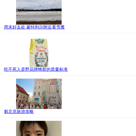
周末好去处 蒙特利尔附近看雪雁
吃不死人是野花牌蜂胶的质量标准
魁北克旅游攻略