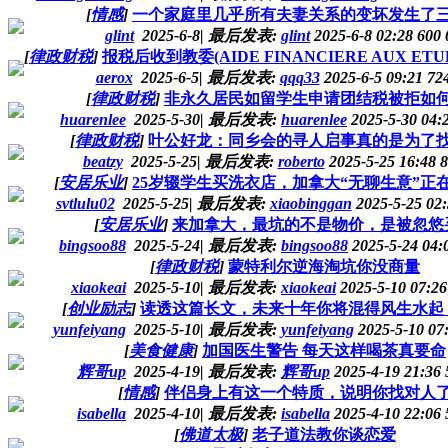
[
情感
]
一个家庭里几乎所有夫妻关系的变坏发生了
glint
2025-6-8
|
最后发表:
glint
2025-6-8 02:28
600
[
律政财税
]
报税后收到教委(AIDE FINANCIERE AUX ET
aerox
2025-6-5
|
最后发表:
qqq33
2025-6-5 09:21
72
[
律政财税
]
非永久居民如留学生申请团结税被拒如
huarenlee
2025-5-30
|
最后发表:
huarenlee
2025-5-30 04:
[
律政财税
]
叶公好龙：同乡会的寻人启事真的是为了
beatzy
2025-5-25
|
最后发表:
roberto
2025-5-25 16:48
8
[
安居乐业
]
25岁辍学生买洗衣店，加拿大“无聊生意”正
svtlulu02
2025-5-25
|
最后发表:
xiaobinggan
2025-5-25 02
[
安居乐业
]
来加拿大，最坑的不是物价，是被忽悠
bingsoo88
2025-5-24
|
最后发表:
bingsoo88
2025-5-24 04:
[
律政财税
]
蒙特利尔逆海淘坑你没商量
xiaokeai
2025-5-10
|
最后发表:
xiaokeai
2025-5-10 07:2
[
创业励志
]
读透这篇长文，未来十年你将混得风生水起
yunfeiyang
2025-5-10
|
最后发表:
yunfeiyang
2025-5-10 07
[
美食健康
]
加国医生警告 每天这样喝茶真要命
辉哥up
2025-4-19
|
最后发表:
辉哥up
2025-4-19 21:36
[
情感
]
伴侣身上有这一个特质，说明你找对人
isabella
2025-4-10
|
最后发表:
isabella
2025-4-10 22:06
[
佛道太极
]
老子道法教你谈恋爱