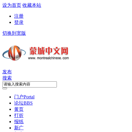
设为首页
收藏本站
注册
登录
切换到宽版
发布
搜索
门户
Portal
论坛
BBS
黄页
打折
报纸
新广