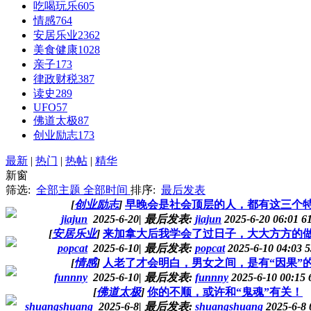
吃喝玩乐
605
情感
764
安居乐业
2362
美食健康
1028
亲子
173
律政财税
387
读史
289
UFO
57
佛道太极
87
创业励志
173
最新
|
热门
|
热帖
|
精华
新窗
筛选:
全部主题
全部时间
排序:
最后发表
[
创业励志
]
早晚会是社会顶层的人，都有这三个
jiajun
2025-6-20
|
最后发表:
jiajun
2025-6-20 06:01
6
[
安居乐业
]
来加拿大后我学会了过日子，大大方方的
popcat
2025-6-10
|
最后发表:
popcat
2025-6-10 04:03
5
[
情感
]
人老了才会明白，男女之间，是有“因果”
funnny
2025-6-10
|
最后发表:
funnny
2025-6-10 00:15
[
佛道太极
]
你的不顺，或许和“鬼魂”有关！
shuangshuang
2025-6-8
|
最后发表:
shuangshuang
2025-6-8 