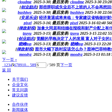
cloudme
2025-3-30
|
最后发表:
cloudme
2025-3-30 23:2
[
创业励志
]
那些辞职或失业后不上班的人不会再想回
bushiwo
2025-3-30
|
最后发表:
bushiwo
2025-3-30 22:5
[
安居乐业
]
经济衰退或将来临：专家建议省钱做好财
pixel
2025-3-16
|
最后发表:
pixel
2025-3-16 02:40
56
[
律政财税
]
加拿大同居和结婚在报税和财产分配上有
tzuyu
2025-3-15
|
最后发表:
tzuyu
2025-3-15 22:02
55
[
创业励志
]
觉醒的早晚决定了人的发展 富人对子女的1
晓峰top
2025-3-13
|
最后发表:
晓峰top
2025-3-13 22:20
[
律政财税
]
股市大幅下跌时应该怎么办？股神巴菲特教
moodyz
2025-3-13
|
最后发表:
moodyz
2025-3-13 01:18
下一页 »
1
2
3
4
5
6
7
8
9
10
... 589
/ 589 页
下一页
返 回
关于我们
企业文化
常见问题
建议反馈
合作伙伴
新闻媒体