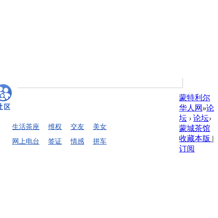
蒙特利尔
华人网
»
论
坛
›
论坛
›
生活茶座
维权
交友
美女
蒙城茶馆
收藏本版
|
网上电台
签证
情感
拼车
订阅