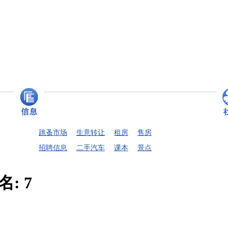
跳蚤市场
生意转让
租房
售房
招聘信息
二手汽车
课本
景点
名:
7