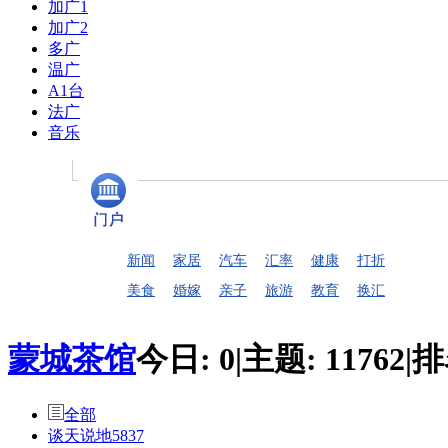
加广1
加广2
多广
温广
A1台
法广
音乐
新闻
家居
汽车
汇率
健康
打折
美食
婚嫁
亲子
旅游
教育
换汇
蒙城茶馆
今日:
0
|
主题:
11762
|
排
全部
谈天说地
5837