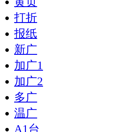
黄页
打折
报纸
新广
加广1
加广2
多广
温广
A1台