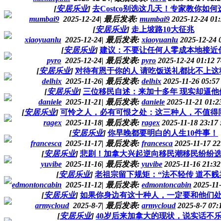
[
安居乐业
]
去Costco别选这几天！专家教你如何
mumbai9
2025-12-24
|
最后发表:
mumbai9
2025-12-24 01
[
安居乐业
]
走上坡路10大征兆
xiaoyuanlu
2025-12-24
|
最后发表:
xiaoyuanlu
2025-12-24 
[
安居乐业
]
建议：不要让任何人零成本地接近
pyro
2025-12-24
|
最后发表:
pyro
2025-12-24 01:12
7
[
安居乐业
]
对待有恩于你的人 请吃饭送礼都比不上这
delhix
2025-11-26
|
最后发表:
delhix
2025-11-26 05:5
[
安居乐业
]
三位移民自述：来加十多年 现实却逼他
daniele
2025-11-21
|
最后发表:
daniele
2025-11-21 01:
[
安居乐业
]
可怜之人，必有可恨之处：这三种人，不值得
ragex
2025-11-18
|
最后发表:
ragex
2025-11-18 23:17
[
安居乐业
]
你早晚都要明白的人生10件事！
francesca
2025-11-17
|
最后发表:
francesca
2025-11-17 2
[
安居乐业
]
悲剧！加拿大兴起逆向移民潮移民纷纷
yuvibe
2025-11-16
|
最后发表:
yuvibe
2025-11-16 21:3
[
安居乐业
]
老祖宗留下规矩：“法不轻传 道不贱
edmontoncabin
2025-11-12
|
最后发表:
edmontoncabin
2025-11
[
安居乐业
]
如果你身边有这十种人，一定要和他们
armycloud
2025-8-7
|
最后发表:
armycloud
2025-8-7 07:
[
安居乐业
]
40岁后来加拿大的现状，说实话不