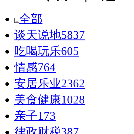
全部
谈天说地
5837
吃喝玩乐
605
情感
764
安居乐业
2362
美食健康
1028
亲子
173
律政财税
387