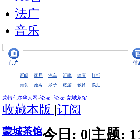
法广
音乐
新闻
家居
汽车
汇率
健康
打折
美食
婚嫁
亲子
旅游
教育
换汇
蒙特利尔华人网
»
论坛
›
论坛
›
蒙城茶馆
收藏本版
|
订阅
蒙城茶馆
今日:
0
|
主题:
1