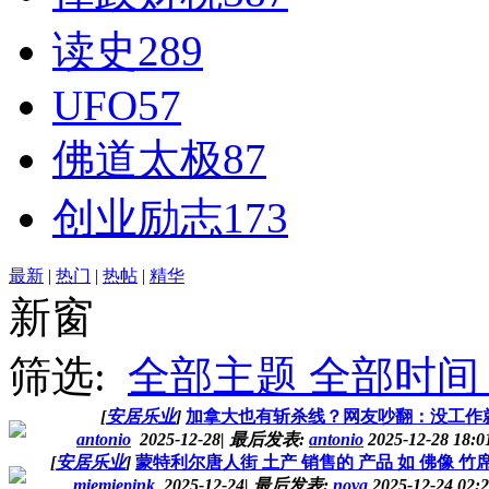
读史
289
UFO
57
佛道太极
87
创业励志
173
最新
|
热门
|
热帖
|
精华
新窗
筛选:
全部主题
全部时间
[
安居乐业
]
加拿大也有斩杀线？网友吵翻：没工作
antonio
2025-12-28
|
最后发表:
antonio
2025-12-28 18:
[
安居乐业
]
蒙特利尔唐人街 土产 销售的 产品 如 佛像 竹席 
miemiepink
2025-12-24
|
最后发表:
nova
2025-12-24 02: