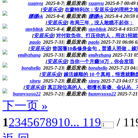
xuanyu
2025-8-7
|
最后发表:
xuanyu
2025-8-7 00:49
[
安居乐业
]
在蒙特利尔：安居乐业的理想之
娜娜ok
2025-8-4
|
最后发表:
娜娜ok
2025-8-4 20:59
[
安居乐业
]
布局三年，没人敢瞧不起你：
stayblink
2025-8-4
|
最后发表:
stayblink
2025-8-4 03:5
[
安居乐业
]
对付欺负你、打压你的人，用这1招就
paolo
2025-7-31
|
最后发表:
paolo
2025-7-31 06:06
6
[
安居乐业
]
曾国藩10条修身金句，普通人照做，越
emilyzhang
2025-7-31
|
最后发表:
emilyzhang
2025-7-31 0
[
安居乐业
]
当你一个月赚50万，你会发现
borahello
2025-7-23
|
最后发表:
borahello
2025-7-23 04
[
安居乐业
]
越活越顺的 10 个真相，悟透就翻
xinru
2025-7-23
|
最后发表:
xinru
2025-7-23 04:17
5
[
安居乐业
]
真正段位高的人，都擅长装傻、会认怂、
bunnyxoxo22
2025-7-21
|
最后发表:
bunnyxoxo22
2025-7-21
下一页 »
1
2
3
4
5
6
7
8
9
10
... 119
/ 1