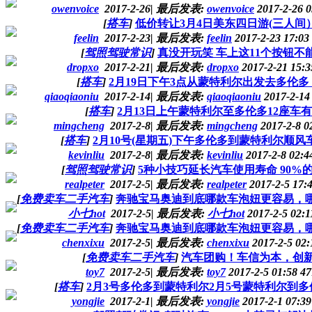
owenvoice
2017-2-26
|
最后发表:
owenvoice
2017-2-26 
[
搭车
]
低价转让3月4日美东四日游(三人间
feelin
2017-2-23
|
最后发表:
feelin
2017-2-23 17:03
[
驾照驾驶常识
]
真没开玩笑 车上这11个按钮不
dropxo
2017-2-21
|
最后发表:
dropxo
2017-2-21 15:
[
搭车
]
2月19日下午3点从蒙特利尔出发去多伦多
qiaoqiaoniu
2017-2-14
|
最后发表:
qiaoqiaoniu
2017-2-14
[
搭车
]
2月13日上午蒙特利尔至多伦多12座车
mingcheng
2017-2-8
|
最后发表:
mingcheng
2017-2-8 0
[
搭车
]
2月10号(星期五)下午多伦多到蒙特利尔顺风车
kevinliu
2017-2-8
|
最后发表:
kevinliu
2017-2-8 02:
[
驾照驾驶常识
]
5种小技巧延长汽车使用寿命 90%
realpeter
2017-2-5
|
最后发表:
realpeter
2017-2-5 17:
[
免费卖车二手汽车
]
奔驰宝马奥迪到底哪款车泡妞更容易，哪款
小七hot
2017-2-5
|
最后发表:
小七hot
2017-2-5 02:
[
免费卖车二手汽车
]
奔驰宝马奥迪到底哪款车泡妞更容易，哪款
chenxixu
2017-2-5
|
最后发表:
chenxixu
2017-2-5 02
[
免费卖车二手汽车
]
汽车团购！车信为本，创
toy7
2017-2-5
|
最后发表:
toy7
2017-2-5 01:58
47
[
搭车
]
2月3号多伦多到蒙特利尔2月5号蒙特利尔到
yongjie
2017-2-1
|
最后发表:
yongjie
2017-2-1 07:3