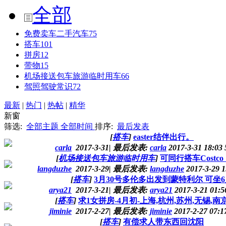
全部
免费卖车二手汽车
75
搭车
101
拼房
12
带物
15
机场接送包车旅游临时用车
66
驾照驾驶常识
72
最新
|
热门
|
热帖
|
精华
新窗
筛选:
全部主题
全部时间
排序:
最后发表
[
搭车
]
easter结伴出行。
carla
2017-3-31
|
最后发表:
carla
2017-3-31 18:03
[
机场接送包车旅游临时用车
]
可同行搭车Costc
langduzhe
2017-3-29
|
最后发表:
langduzhe
2017-3-29 
[
搭车
]
3月30号多伦多出发到蒙特利尔 可坐
arya21
2017-3-21
|
最后发表:
arya21
2017-3-21 01:
[
搭车
]
求1女拼房-4月初-上海,杭州,苏州,无锡,南
jiminie
2017-2-27
|
最后发表:
jiminie
2017-2-27 07:
[
搭车
]
有偿求人带东西回沈阳