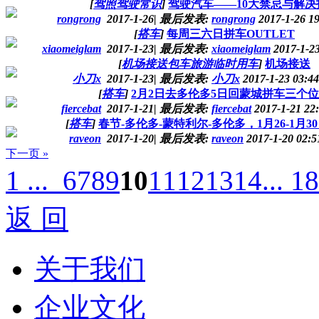
[
驾照驾驶常识
]
驾驶汽车——10大禁忌与解决
rongrong
2017-1-26
|
最后发表:
rongrong
2017-1-26 1
[
搭车
]
每周三六日拼车OUTLET
xiaomeiglam
2017-1-23
|
最后发表:
xiaomeiglam
2017-1-2
[
机场接送包车旅游临时用车
]
机场接送
小刀x
2017-1-23
|
最后发表:
小刀x
2017-1-23 03:4
[
搭车
]
2月2日去多伦多5日回蒙城拼车三个
fiercebat
2017-1-21
|
最后发表:
fiercebat
2017-1-21 22
[
搭车
]
春节-多伦多-蒙特利尔-多伦多，1月26-1月3
raveon
2017-1-20
|
最后发表:
raveon
2017-1-20 02:
下一页 »
1 ...
6
7
8
9
10
11
12
13
14
... 18
返 回
关于我们
企业文化