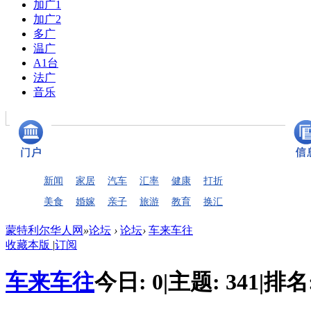
加广1
加广2
多广
温广
A1台
法广
音乐
新闻
家居
汽车
汇率
健康
打折
美食
婚嫁
亲子
旅游
教育
换汇
蒙特利尔华人网
»
论坛
›
论坛
›
车来车往
收藏本版
|
订阅
车来车往
今日:
0
|
主题:
341
|
排名