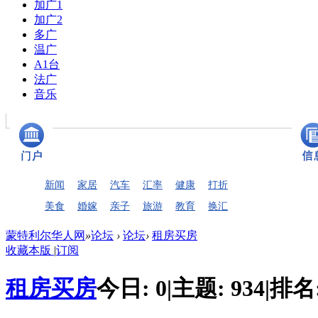
加广1
加广2
多广
温广
A1台
法广
音乐
新闻
家居
汽车
汇率
健康
打折
美食
婚嫁
亲子
旅游
教育
换汇
蒙特利尔华人网
»
论坛
›
论坛
›
租房买房
收藏本版
|
订阅
租房买房
今日:
0
|
主题:
934
|
排名