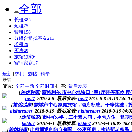
全部
长租
385
短租
75
转租
158
分组合租找室友
215
求租
29
买房
49
旅馆独家
6
寄宿家庭
17
最新
|
热门
|
热帖
|
精华
新窗
筛选:
全部主题
全部时间
排序:
最后发表
[
旅馆独家
]
蒙特利尔 市中心地铁口 4室1厅带停车位 度
ravi7
2019-8-8
|
最后发表:
ravi7
2019-8-8 01:13
540
0
[
旅馆独家
]
蒙城市中心家庭旅馆，酒店标准。干净优雅，
nightreaper
2018-9-19
|
最后发表:
nightreaper
2018-9-19 04:
[
旅馆独家
]
市中心5半，三个双人间，拎包入住。租期
kiddo7
2018-4-4
|
最后发表:
kiddo7
2018-4-4 18:07
482
[
旅馆独家
]
出租通透的独立别墅，公寓楼房，接待新老移民，留