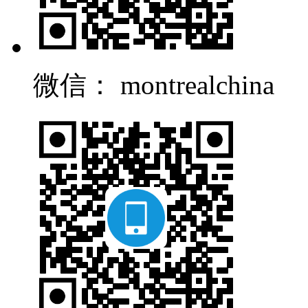
微信： montrealchina