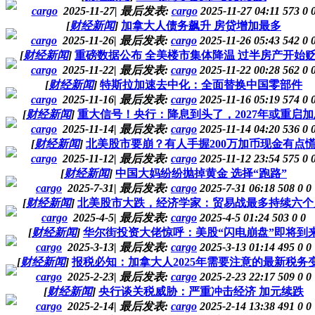
cargo
2025-11-27
|
最后发表:
cargo
2025-11-27 04:11
573
0
[
财经新闻
]
加拿大人债务飙升 房贷增加最多
cargo
2025-11-26
|
最后发表:
cargo
2025-11-26 05:43
542
0
[
财经新闻
]
重磅数据公布 全美楼市集体降温 过半房产开始
cargo
2025-11-22
|
最后发表:
cargo
2025-11-22 00:28
562
0
[
财经新闻
]
特斯拉加速去中化：全面替换中国零部件
cargo
2025-11-16
|
最后发表:
cargo
2025-11-16 05:19
574
0
[
财经新闻
]
重大信号！央行：降息到头了，2027年或重启加
cargo
2025-11-14
|
最后发表:
cargo
2025-11-14 04:20
536
0
[
财经新闻
]
北美股市要崩？有人手握200万加币现金有点
cargo
2025-11-12
|
最后发表:
cargo
2025-11-12 23:54
575
0
[
财经新闻
]
中国大妈纷纷抛掉黄金 选择“跑路”
cargo
2025-7-31
|
最后发表:
cargo
2025-7-31 06:18
508
0
0
[
财经新闻
]
北美股市大跌，经济学家：贸易战最多持续六个
cargo
2025-4-5
|
最后发表:
cargo
2025-4-5 01:24
503
0
0
[
财经新闻
]
华尔街投资大佬惊呼：美股“闪电崩盘”即将到
cargo
2025-3-13
|
最后发表:
cargo
2025-3-13 01:14
495
0
0
[
财经新闻
]
报税必知：加拿大人2025年需要注意的最新税务
cargo
2025-2-23
|
最后发表:
cargo
2025-2-23 22:17
509
0
0
[
财经新闻
]
央行谈关税威胁：严重冲击经济 加元续跌
cargo
2025-2-14
|
最后发表:
cargo
2025-2-14 13:38
491
0
0