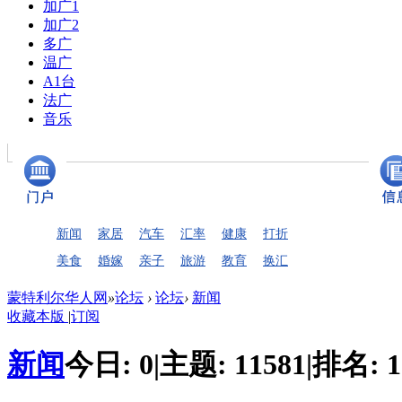
加广1
加广2
多广
温广
A1台
法广
音乐
新闻
家居
汽车
汇率
健康
打折
美食
婚嫁
亲子
旅游
教育
换汇
蒙特利尔华人网
»
论坛
›
论坛
›
新闻
收藏本版
|
订阅
新闻
今日:
0
|
主题:
11581
|
排名:
1