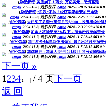
[
财经新闻
]
美股崩了！蒸发1万亿美元！恐慌蔓延
cargo
2025-1-28
|
最后发表:
cargo
2025-1-28 07:44
490
0
0
[
财经新闻
]
“跌跌”不休！经济学家看衰加元走势
cargo
2024-12-25
|
最后发表:
cargo
2024-12-25 03:55
445
0
[
财经新闻
]
夫妇买了多套公寓每月亏$5000，投资者纷纷逃
cargo
2024-12-3
|
最后发表:
cargo
2024-12-3 23:28
470
0
0
[
财经新闻
]
加拿大将降息至2%以下，加元恐跌至66美分
cargo
2024-11-7
|
最后发表:
cargo
2024-11-7 06:46
503
0
0
[
财经新闻
]
加元汇价创4年新低 专家:川普胜出将跌穿70美
cargo
2024-11-5
|
最后发表:
cargo
2024-11-5 03:12
485
0
0
[
财经新闻
]
花旗银行：加拿大央行12月和1月将分别降50基
cargo
2024-11-5
|
最后发表:
cargo
2024-11-5 03:08
494
0
0
下一页 »
1
2
3
4
/ 4 页
下一页
返 回