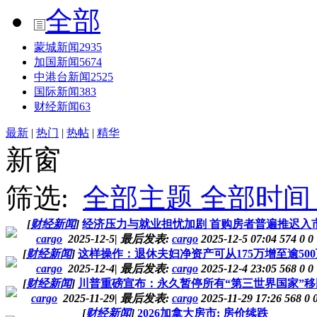
全部
蒙城新闻
2935
加国新闻
5674
中港台新闻
2525
国际新闻
383
财经新闻
63
最新
|
热门
|
热帖
|
精华
新窗
筛选:
全部主题
全部时间
[
财经新闻
]
经济压力与就业担忧加剧 首购房者普遍推迟入
cargo
2025-12-5
|
最后发表:
cargo
2025-12-5 07:04
574
0
0
[
财经新闻
]
这样操作：退休夫妇净资产可从175万增至逾500
cargo
2025-12-4
|
最后发表:
cargo
2025-12-4 23:05
568
0
0
[
财经新闻
]
川普重磅宣布：永久暂停所有“第三世界国家”移
cargo
2025-11-29
|
最后发表:
cargo
2025-11-29 17:26
568
0
[
财经新闻
]
2026加拿大房市: 房价续跌